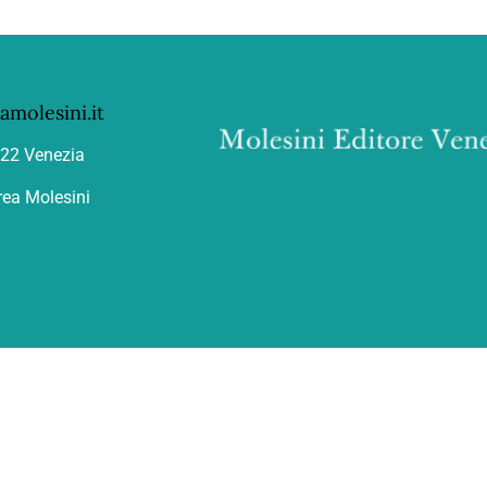
molesini.it
122 Venezia
ea Molesini